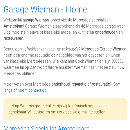
Garage Wieman - Home
Welkom bij
garage Wieman
, onbetwist de
Mercedes specialist in
Amsterdam
! Garage Wieman staat bekend als dé Mercedes garage waar
u de mooiste nieuwe of klassieke modellen kunt laten
onderhouden
en
restaureren
.
Bent u een liefhebber van race- en rallyauto's?
Mercedes Garage Wieman
heeft een enorme reputatie op het gebied van het opvoeren en tunen
van klassieke Mercedessen. Wie kent niet Cock Wieman en zijn 300SEL
waarmee hij op Zandvoort furore maakte? Wieman haalt het beste uit uw
Mercedes oldtimer.
Meer weten over Mercedes
onderhoud, reparatie
of
restauratie
? Kom
langs of
neem contact op.
Let op:
Wegens grote drukte zijn wij telefonisch soms slecht
bereikbaar. Wij adviseren om uw vraag via e-mail te stellen.
Mercedes Specialist Amsterdam