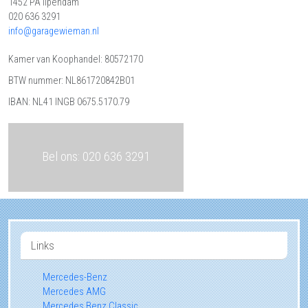
1452 PA
Ilpendam
020 636 3291
info@garagewieman.nl
Kamer van Koophandel: 80572170
BTW nummer: NL861720842B01
IBAN: NL41 INGB 0675.5170.79
Bel ons: 020 636 3291
Links
Mercedes-Benz
Mercedes AMG
Mercedes Benz Classic