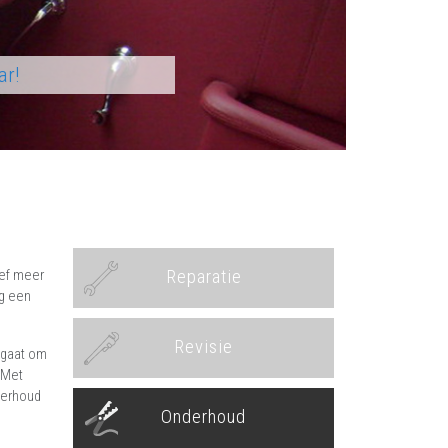
ar!
Reparatie
ief meer
og een
Revisie
u gaat om
 Met
derhoud
Onderhoud