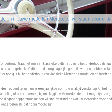
de en nieuwe modellen Mercedes, wij staan voor u kla
 onderhoud. Gaat het om een klassieke oldtimer, dan is het onderhoud dat uw
 u de auto gebruikt. Oldtimers die nog dagelijks gebruikt worden, hebben relat
 er nodig is bij het onderhoud van klassieke Mercedes-modellen en heeft n
frequent te zijn, maar een jaarlijkse controle is altijd verstandig. Of het n
deling of olie verversen, bij ons krijgt uw Mercedes de best mogelijke zorg.
e diagnoseapparatuur kunnen wij snel vaststellen wat uw Mercedes voor on
s onderdelen als dat nodig mocht zijn.