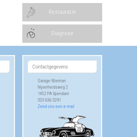
Restauratie
Diagnose
Contactgegevens
Garage Wieman
Nijverheidsweg 2
1452 PA
Ilpendam
020 636 3291
Zend ons een e-mail