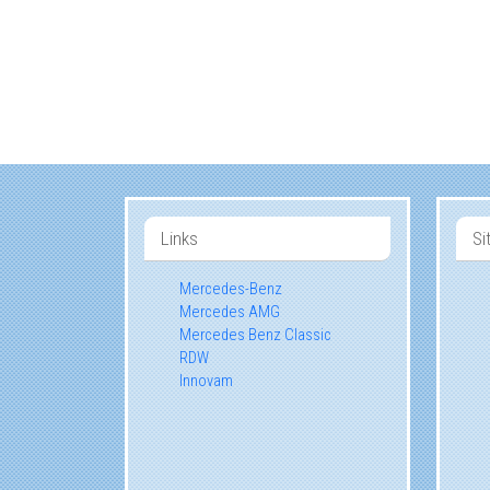
Links
Si
Mercedes-Benz
Mercedes AMG
Mercedes Benz Classic
RDW
Innovam