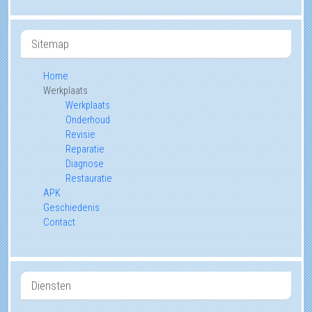
Sitemap
Home
Werkplaats
Werkplaats
Onderhoud
Revisie
Reparatie
Diagnose
Restauratie
APK
Geschiedenis
Contact
Diensten